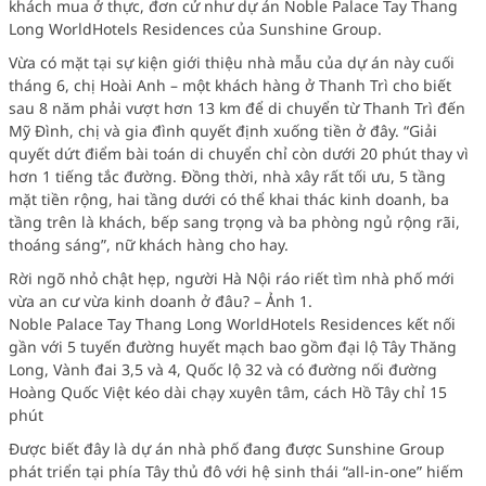
khách mua ở thực, đơn cử như dự án Noble Palace Tay Thang
Long WorldHotels Residences của Sunshine Group.
Vừa có mặt tại sự kiện giới thiệu nhà mẫu của dự án này cuối
tháng 6, chị Hoài Anh – một khách hàng ở Thanh Trì cho biết
sau 8 năm phải vượt hơn 13 km để di chuyển từ Thanh Trì đến
Mỹ Đình, chị và gia đình quyết định xuống tiền ở đây. “Giải
quyết dứt điểm bài toán di chuyển chỉ còn dưới 20 phút thay vì
hơn 1 tiếng tắc đường. Đồng thời, nhà xây rất tối ưu, 5 tầng
mặt tiền rộng, hai tầng dưới có thể khai thác kinh doanh, ba
tầng trên là khách, bếp sang trọng và ba phòng ngủ rộng rãi,
thoáng sáng”, nữ khách hàng cho hay.
Rời ngõ nhỏ chật hẹp, người Hà Nội ráo riết tìm nhà phố mới
vừa an cư vừa kinh doanh ở đâu? – Ảnh 1.
Noble Palace Tay Thang Long WorldHotels Residences kết nối
gần với 5 tuyến đường huyết mạch bao gồm đại lộ Tây Thăng
Long, Vành đai 3,5 và 4, Quốc lộ 32 và có đường nối đường
Hoàng Quốc Việt kéo dài chạy xuyên tâm, cách Hồ Tây chỉ 15
phút
Được biết đây là dự án nhà phố đang được Sunshine Group
phát triển tại phía Tây thủ đô với hệ sinh thái “all-in-one” hiếm