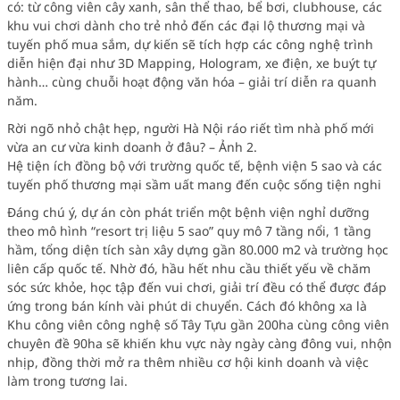
có: từ công viên cây xanh, sân thể thao, bể bơi, clubhouse, các
khu vui chơi dành cho trẻ nhỏ đến các đại lộ thương mại và
tuyến phố mua sắm, dự kiến sẽ tích hợp các công nghệ trình
diễn hiện đại như 3D Mapping, Hologram, xe điện, xe buýt tự
hành… cùng chuỗi hoạt động văn hóa – giải trí diễn ra quanh
năm.
Rời ngõ nhỏ chật hẹp, người Hà Nội ráo riết tìm nhà phố mới
vừa an cư vừa kinh doanh ở đâu? – Ảnh 2.
Hệ tiện ích đồng bộ với trường quốc tế, bệnh viện 5 sao và các
tuyến phố thương mại sầm uất mang đến cuộc sống tiện nghi
Đáng chú ý, dự án còn phát triển một bệnh viện nghỉ dưỡng
theo mô hình “resort trị liệu 5 sao” quy mô 7 tầng nổi, 1 tầng
hầm, tổng diện tích sàn xây dựng gần 80.000 m2 và trường học
liên cấp quốc tế. Nhờ đó, hầu hết nhu cầu thiết yếu về chăm
sóc sức khỏe, học tập đến vui chơi, giải trí đều có thể được đáp
ứng trong bán kính vài phút di chuyển. Cách đó không xa là
Khu công viên công nghệ số Tây Tựu gần 200ha cùng công viên
chuyên đề 90ha sẽ khiến khu vực này ngày càng đông vui, nhộn
nhịp, đồng thời mở ra thêm nhiều cơ hội kinh doanh và việc
làm trong tương lai.