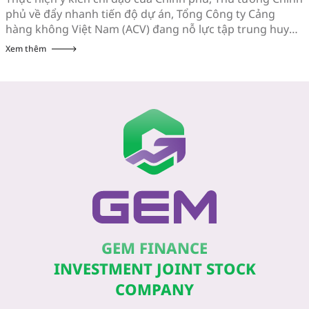
phủ về đẩy nhanh tiến độ dự án, Tổng Công ty Cảng
hàng không Việt Nam (ACV) đang nỗ lực tập trung huy
động mọi nguồn lực cho giai đoạn 180 ngày tăng tốc tiến
Xem thêm
độ hoàn thành đưa Dự án Cảng Hàng […]
GEM FINANCE
INVESTMENT JOINT STOCK
COMPANY