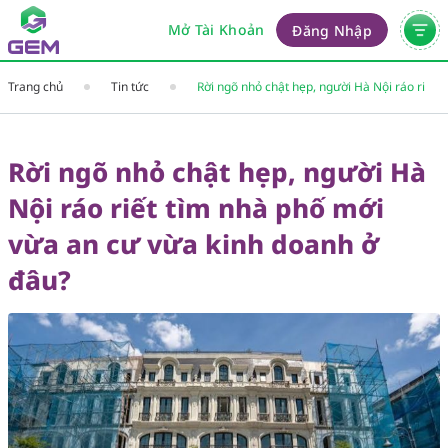
Mở Tài Khoản
Đăng Nhập
Trang chủ
Tin tức
Rời ngõ nhỏ chật hẹp, người Hà Nội ráo riết
tìm nhà phố mới vừa an cư vừa kinh doanh
ở đâu?
Rời ngõ nhỏ chật hẹp, người Hà
Nội ráo riết tìm nhà phố mới
vừa an cư vừa kinh doanh ở
đâu?