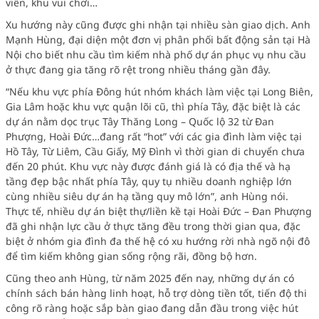
viên, khu vui chơi…
Xu hướng này cũng được ghi nhận tại nhiều sàn giao dịch. Anh
Mạnh Hùng, đại diện một đơn vị phân phối bất động sản tại Hà
Nội cho biết nhu cầu tìm kiếm nhà phố dự án phục vụ nhu cầu
ở thực đang gia tăng rõ rệt trong nhiều tháng gần đây.
“Nếu khu vực phía Đông hút nhóm khách làm việc tại Long Biên,
Gia Lâm hoặc khu vực quận lõi cũ, thì phía Tây, đặc biệt là các
dự án nằm dọc trục Tây Thăng Long – Quốc lộ 32 từ Đan
Phượng, Hoài Đức…đang rất “hot” với các gia đình làm việc tại
Hồ Tây, Từ Liêm, Cầu Giấy, Mỹ Đình vì thời gian di chuyển chưa
đến 20 phút. Khu vực này được đánh giá là có địa thế và hạ
tầng đẹp bậc nhất phía Tây, quy tụ nhiều doanh nghiệp lớn
cùng nhiều siêu dự án hạ tầng quy mô lớn”, anh Hùng nói.
Thực tế, nhiều dự án biệt thự/liền kề tại Hoài Đức – Đan Phượng
đã ghi nhận lực cầu ở thực tăng đều trong thời gian qua, đặc
biệt ở nhóm gia đình đa thế hệ có xu hướng rời nhà ngõ nội đô
để tìm kiếm không gian sống rộng rãi, đồng bộ hơn.
Cũng theo anh Hùng, từ năm 2025 đến nay, những dự án có
chính sách bán hàng linh hoạt, hỗ trợ dòng tiền tốt, tiến độ thi
công rõ ràng hoặc sắp bàn giao đang dẫn đầu trong việc hút