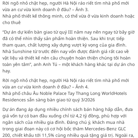
Rời ngõ nhỏ chật hẹp, người Hà Nội ráo riết tìm nhà phố mới
vừa an cư vừa kinh doanh ở đâu? – Ảnh 3.
Nhà phố thiết kế thông minh, có thể vừa ở vừa kinh doanh hoặc
cho thuê
“Dự án dự kiến bàn giao từ quý III năm nay nên ngay từ bây giờ
đã có thể nhìn thấy sản phẩm hoàn thiện. Sau khi trực tiếp
tham quan, chất lượng xây dựng vượt kỳ vọng của gia đình.
Nhà Sunshine từ trước đến nay vốn được đánh giá rất cao về
vật liệu và thiết kế nên câu chuyện hoàn thiện chúng tôi hoàn
toàn yên tâm”, anh Anh Tú – một khách hàng khác tại dự án cho
hay.
Rời ngõ nhỏ chật hẹp, người Hà Nội ráo riết tìm nhà phố mới
vừa an cư vừa kinh doanh ở đâu? – Ảnh 4.
Nhà phố châu Âu Noble Palace Tay Thang Long WorldHotels
Residences sẵn sàng bàn giao từ quý 3/2026
Dự án đang áp dụng nhiều chính sách bán hàng hấp dẫn, đưa
giá vốn tự có ban đầu xuống chỉ từ 4,2 tỷ đồng, phù hợp với
ngân sách của nhiều gia đình. Đáng chú ý, khách mua nhà
trong giai đoạn này có cơ hội bốc thăm Mercedes-Benz GLC
200, chiết khấu tới 11,5% cùng nhiều quà tặng giá trị. Ngoài ra,