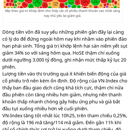
Xếp theo giá trị khớp lệnh cho thấy các cổ phiếu thanh khoản cao nhất sáng
nay chủ yếu lại giảm giá.
Dòng tiền vốn đã suy yếu những phiên gần đây lại càng
có lý do để đứng ngoài hôm nay khi nhằm vào phiên đáo
hạn phái sinh. Tổng giá trị khớp lệnh hai sàn niêm yết sụt
giảm 34% so với sáng hôm qua. HoSE thậm chí xuống
dưới ngưỡng 3.000 tỷ đồng, ghi nhận mức thấp kỷ lục 20
phiên.
Lượng tiền vào thị trường quá ít khiến biến động của giá
cổ phiếu trở nên kém ổn định. Độ rộng của VN-Index cho
thấy ban đầu giao dịch cũng khá tích cực, thậm chí nửa
đầu phiên còn tăng nhiều hơn giảm, nhưng nền thanh
khoản thấp nhanh chóng gây hiệu ứng phụ và giá bắt
đầu tụt xuống nhiều hơn về cuối phiên.
VN-Index tăng tốt nhất lúc 10h25, trên tham chiếu 0,25%,
độ rộng là 196 mã tăng/114 mã giảm. Đến gần 11h khi
chỉ số chính thức rơi trở lại xuống dưới tham chiếu, độ