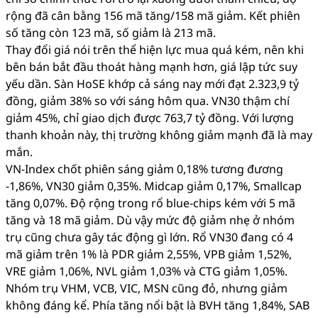
rộng đã cân bằng 156 mã tăng/158 mã giảm. Kết phiên
số tăng còn 123 mã, số giảm là 213 mã.
Thay đổi giá nói trên thể hiện lực mua quá kém, nên khi
bên bán bắt đầu thoát hàng mạnh hơn, giá lập tức suy
yếu dần. Sàn HoSE khớp cả sáng nay mới đạt 2.323,9 tỷ
đồng, giảm 38% so với sáng hôm qua. VN30 thậm chí
giảm 45%, chỉ giao dịch được 763,7 tỷ đồng. Với lượng
thanh khoản này, thị trường không giảm mạnh đã là may
mắn.
VN-Index chốt phiên sáng giảm 0,18% tương đương
-1,86%, VN30 giảm 0,35%. Midcap giảm 0,17%, Smallcap
tăng 0,07%. Độ rộng trong rổ blue-chips kém với 5 mã
tăng và 18 mã giảm. Dù vậy mức độ giảm nhẹ ở nhóm
trụ cũng chưa gây tác động gì lớn. Rổ VN30 đang có 4
mã giảm trên 1% là PDR giảm 2,55%, VPB giảm 1,52%,
VRE giảm 1,06%, NVL giảm 1,03% và CTG giảm 1,05%.
Nhóm trụ VHM, VCB, VIC, MSN cũng đỏ, nhưng giảm
không đáng kể. Phía tăng nổi bật là BVH tăng 1,84%, SAB