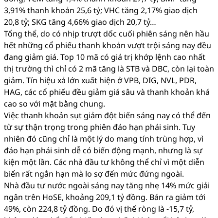
3,91% thanh khoản 25,6 tỷ; VHC tăng 2,17% giao dịch
20,8 tỷ; SKG tăng 4,66% giao dịch 20,7 tỷ…
Tổng thể, do có nhịp trượt dốc cuối phiên sáng nên hầu
hết những cổ phiếu thanh khoản vượt trội sáng nay đều
đang giảm giá. Top 10 mã có giá trị khớp lệnh cao nhất
thị trường thì chỉ có 2 mã tăng là STB và DBC, còn lại toàn
giảm. Tín hiệu xả lớn xuất hiện ở VPB, DIG, NVL, PDR,
HAG, các cổ phiếu đều giảm giá sâu và thanh khoản khá
cao so với mặt bằng chung.
Việc thanh khoản sụt giảm đột biến sáng nay có thể đến
từ sự thận trọng trong phiên đáo hạn phái sinh. Tuy
nhiên đó cũng chỉ là một lý do mang tính trùng hợp, vì
đáo hạn phái sinh dễ có biến động mạnh, nhưng là sự
kiện một lần. Các nhà đầu tư không thể chỉ vì một diễn
biến rất ngắn hạn mà lo sợ đến mức đứng ngoài.
Nhà đầu tư nước ngoài sáng nay tăng nhẹ 14% mức giải
ngân trên HoSE, khoảng 209,1 tỷ đồng. Bán ra giảm tới
49%, còn 224,8 tỷ đồng. Do đó vị thế ròng là -15,7 tỷ,