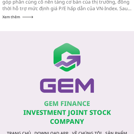
góp phần củng cố nền tảng cơ bản của thị trường, đồng
thời hỗ trợ mức định giá P/E hấp dẫn của VN-Index. Sau
khi giảm hơn 10% trong vòng 3 tuần đầu tiên của tháng
Xem thêm
7, chỉ số VN-Index hồi phục gần […]
GEM FINANCE
INVESTMENT JOINT STOCK
COMPANY
TRANG CHỦ
DOWNLOAD APP
VỀ CHÚNG TÔI
SẢN PHẨM