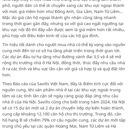
phố, người dân có thể di chuyển sang các khu vực ngoại thành
với mức giá mềm hơn như Đông Anh, Gia Lâm, Nam Từ Liêm…
Mặc dù giá căn hộ ngoại thành ghi nhận cũng tăng nhanh
trong thời gian gần đây, nhưng so với giá cao ngất ngưỡng tại
khu vực nội đô thì đây vẫn được xem là giá mềm hơn rất nhiều,
phù hợp với điều kiện kinh tế của các hộ gia đình.
Tín hiệu tốt dành cho người mua nhà có thể kỳ vọng vào nguồn
cung mới đến từ cơ sở hạ tầng phát triển trong thời gian tới.
Các dự án đầu tư hạ tầng như đường vành đai 3,5 và 4 sẽ mở
rộng thị trường nhà ở Hà Nội, đồng thời, thúc đẩy nhu cầu nhà
ở ra các tỉnh và khu vực lân cận với giá cả hợp lý và quỹ đất lớn
hơn.
Theo Báo cáo của Savills Việt Nam, đây là điểm tích cực đối với
nguồn cung, khi sản phẩm nhà ở tại các khu vực ngoài trung
tâm và các tỉnh lân cận sẽ ngày càng giúp đáp ứng nhu cầu
nhà ở của Hà Nội. Savills cũng cho biết trong năm 2024, Hà Nội
sẽ có 15 dự án mới và 2 dự án chuyển tiếp dự kiến hoàn thành,
cung cấp khoảng 12.100 căn hộ cho thị trường. Trong đó, căn
hộ hạng B sẽ chiếm 79% cơ cấu nguồn cung, các dự án mới tập
trung chủ yếu tại các quận Hoàng Mai, Nam Từ Liêm và Hà