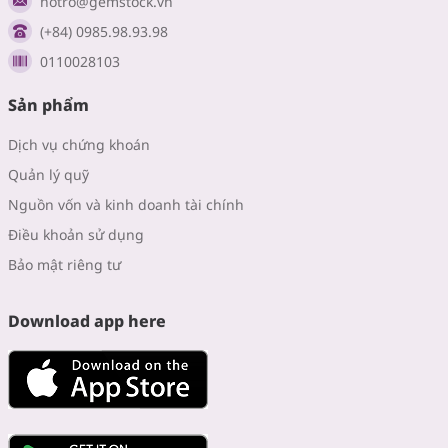
hotro@gemstock.vn
(+84) 0985.98.93.98
0110028103
Sản phẩm
Dịch vụ chứng khoán
Quản lý quỹ
Nguồn vốn và kinh doanh tài chính
Điều khoản sử dụng
Bảo mật riêng tư
Download app here