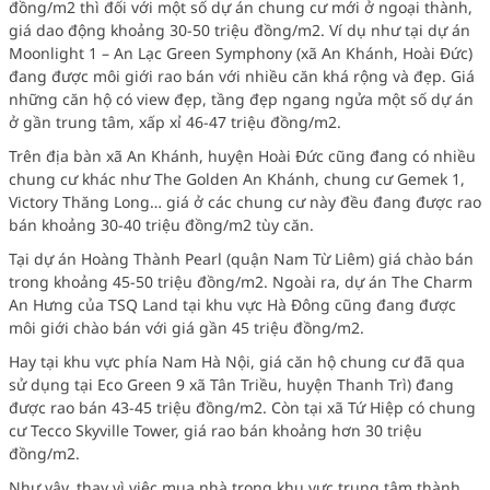
đồng/m2 thì đối với một số dự án chung cư mới ở ngoại thành,
giá dao động khoảng 30-50 triệu đồng/m2. Ví dụ như tại dự án
Moonlight 1 – An Lạc Green Symphony (xã An Khánh, Hoài Đức)
đang được môi giới rao bán với nhiều căn khá rộng và đẹp. Giá
những căn hộ có view đẹp, tầng đẹp ngang ngửa một số dự án
ở gần trung tâm, xấp xỉ 46-47 triệu đồng/m2.
Trên địa bàn xã An Khánh, huyện Hoài Đức cũng đang có nhiều
chung cư khác như The Golden An Khánh, chung cư Gemek 1,
Victory Thăng Long… giá ở các chung cư này đều đang được rao
bán khoảng 30-40 triệu đồng/m2 tùy căn.
Tại dự án Hoàng Thành Pearl (quận Nam Từ Liêm) giá chào bán
trong khoảng 45-50 triệu đồng/m2. Ngoài ra, dự án The Charm
An Hưng của TSQ Land tại khu vực Hà Đông cũng đang được
môi giới chào bán với giá gần 45 triệu đồng/m2.
Hay tại khu vực phía Nam Hà Nội, giá căn hộ chung cư đã qua
sử dụng tại Eco Green 9 xã Tân Triều, huyện Thanh Trì) đang
được rao bán 43-45 triệu đồng/m2. Còn tại xã Tứ Hiệp có chung
cư Tecco Skyville Tower, giá rao bán khoảng hơn 30 triệu
đồng/m2.
Như vậy, thay vì việc mua nhà trong khu vực trung tâm thành