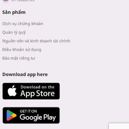
Sản phẩm
Dịch vụ chứng khoán
Quản lý quỹ
Nguồn vốn và kinh doanh tài chính
Điều khoản sử dụng
Bảo mật riêng tư
Download app here