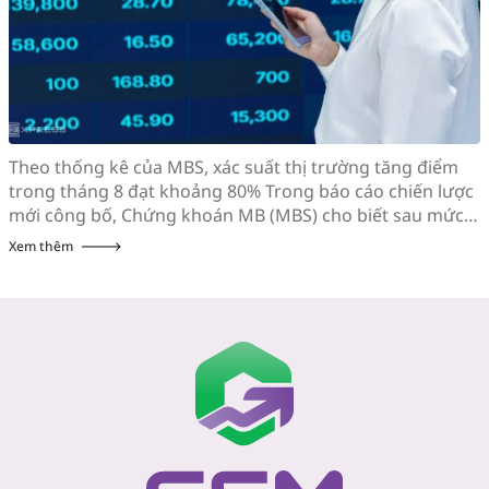
Theo thống kê của MBS, xác suất thị trường tăng điểm
trong tháng 8 đạt khoảng 80% Trong báo cáo chiến lược
mới công bố, Chứng khoán MB (MBS) cho biết sau mức
giảm gần 7% trong tháng 7, VN-Index đang có cơ hội
Xem thêm
bước vào nhịp hồi phục mạnh hơn trong tháng 8 khi
hàng loạt […]