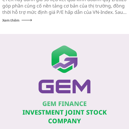
góp phần củng cố nền tảng cơ bản của thị trường, đồng
thời hỗ trợ mức định giá P/E hấp dẫn của VN-Index. Sau
khi giảm hơn 10% trong vòng 3 tuần đầu tiên của tháng
Xem thêm
7, chỉ số VN-Index hồi phục gần […]
GEM FINANCE
INVESTMENT JOINT STOCK
COMPANY