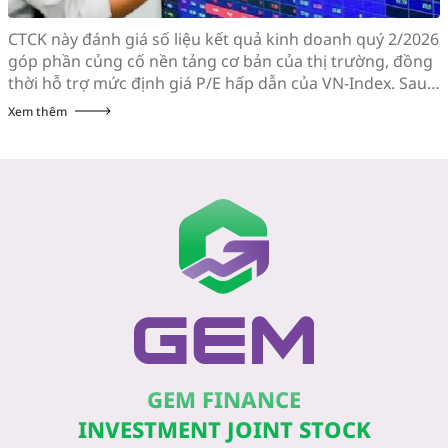
CTCK này đánh giá số liệu kết quả kinh doanh quý 2/2026
góp phần củng cố nền tảng cơ bản của thị trường, đồng
thời hỗ trợ mức định giá P/E hấp dẫn của VN-Index. Sau
khi giảm hơn 10% trong vòng 3 tuần đầu tiên của tháng
Xem thêm
7, chỉ số VN-Index hồi phục gần […]
GEM FINANCE
INVESTMENT JOINT STOCK