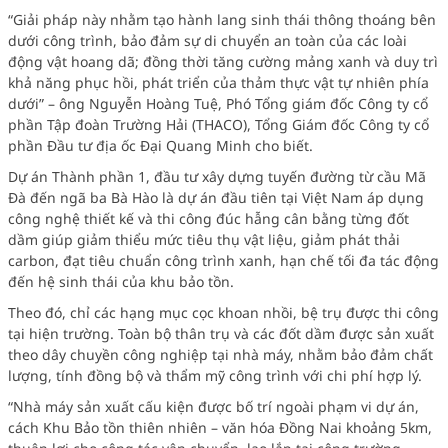
“Giải pháp này nhằm tạo hành lang sinh thái thông thoáng bên
dưới công trình, bảo đảm sự di chuyển an toàn của các loài
động vật hoang dã; đồng thời tăng cường mảng xanh và duy trì
khả năng phục hồi, phát triển của thảm thực vật tự nhiên phía
dưới” – ông Nguyễn Hoàng Tuệ, Phó Tổng giám đốc Công ty cổ
phần Tập đoàn Trường Hải (THACO), Tổng Giám đốc Công ty cổ
phần Đầu tư địa ốc Đại Quang Minh cho biết.
Dự án Thành phần 1, đầu tư xây dựng tuyến đường từ cầu Mã
Đà đến ngã ba Bà Hào là dự án đầu tiên tại Việt Nam áp dụng
công nghệ thiết kế và thi công đúc hẫng cân bằng từng đốt
dầm giúp giảm thiểu mức tiêu thụ vật liệu, giảm phát thải
carbon, đạt tiêu chuẩn công trình xanh, hạn chế tối đa tác động
đến hệ sinh thái của khu bảo tồn.
Theo đó, chỉ các hạng mục cọc khoan nhồi, bệ trụ được thi công
tại hiện trường. Toàn bộ thân trụ và các đốt dầm được sản xuất
theo dây chuyền công nghiệp tại nhà máy, nhằm bảo đảm chất
lượng, tính đồng bộ và thẩm mỹ công trình với chi phí hợp lý.
“Nhà máy sản xuất cấu kiện được bố trí ngoài phạm vi dự án,
cách Khu Bảo tồn thiên nhiên – văn hóa Đồng Nai khoảng 5km,