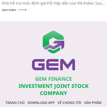
thời hỗ trợ mức định giá P/E hấp dẫn của VN-Index. Sau
khi giảm hơn 10% trong vòng 3 tuần đầu tiên của tháng
Xem thêm
7, chỉ số VN-Index hồi phục gần […]
GEM FINANCE
INVESTMENT JOINT STOCK
COMPANY
TRANG CHỦ
DOWNLOAD APP
VỀ CHÚNG TÔI
SẢN PHẨM