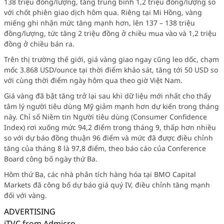
138 triệu đồng/lượng, tăng trung bình 1,2 triệu đồng/lượng so
với chốt phiên giao dịch hôm qua. Riêng tại Mi Hồng, vàng
miếng ghi nhận mức tăng mạnh hơn, lên 137 – 138 triệu
đồng/lượng, tức tăng 2 triệu đồng ở chiều mua vào và 1,2 triệu
đồng ở chiều bán ra.
Trên thị trường thế giới, giá vàng giao ngay cũng leo dốc, chạm
mốc 3.868 USD/ounce tại thời điểm khảo sát, tăng tới 50 USD so
với cùng thời điểm ngày hôm qua theo giờ Việt Nam.
Giá vàng đã bật tăng trở lại sau khi dữ liệu mới nhất cho thấy
tâm lý người tiêu dùng Mỹ giảm mạnh hơn dự kiến trong tháng
này. Chỉ số Niềm tin Người tiêu dùng (Consumer Confidence
Index) rơi xuống mức 94,2 điểm trong tháng 9, thấp hơn nhiều
so với dự báo đồng thuận 96 điểm và mức đã được điều chỉnh
tăng của tháng 8 là 97,8 điểm, theo báo cáo của Conference
Board công bố ngày thứ Ba.
Hôm thứ Ba, các nhà phân tích hàng hóa tại BMO Capital
Markets đã công bố dự báo giá quý IV, điều chỉnh tăng mạnh
đối với vàng.
ADVERTISING
iTVC from Admicro