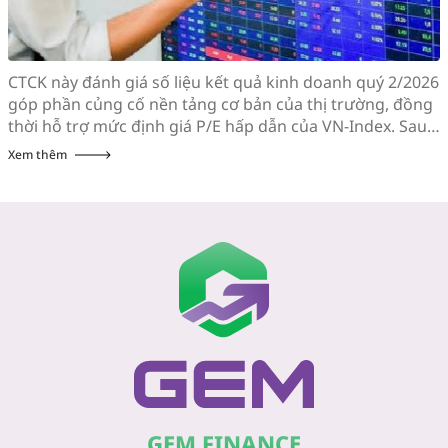
CTCK này đánh giá số liệu kết quả kinh doanh quý 2/2026
góp phần củng cố nền tảng cơ bản của thị trường, đồng
thời hỗ trợ mức định giá P/E hấp dẫn của VN-Index. Sau
khi giảm hơn 10% trong vòng 3 tuần đầu tiên của tháng
Xem thêm
7, chỉ số VN-Index hồi phục gần […]
GEM FINANCE