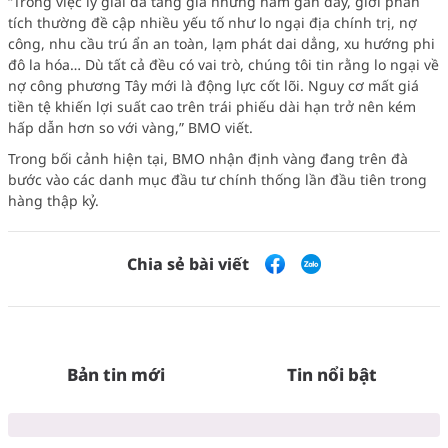
“Trong việc lý giải đà tăng giá những năm gần đây, giới phân
tích thường đề cập nhiều yếu tố như lo ngại địa chính trị, nợ
công, nhu cầu trú ẩn an toàn, lạm phát dai dẳng, xu hướng phi
đô la hóa… Dù tất cả đều có vai trò, chúng tôi tin rằng lo ngại về
nợ công phương Tây mới là động lực cốt lõi. Nguy cơ mất giá
tiền tệ khiến lợi suất cao trên trái phiếu dài hạn trở nên kém
hấp dẫn hơn so với vàng,” BMO viết.
Trong bối cảnh hiện tại, BMO nhận định vàng đang trên đà
bước vào các danh mục đầu tư chính thống lần đầu tiên trong
hàng thập kỷ.
Chia sẻ bài viết
Bản tin mới
Tin nổi bật