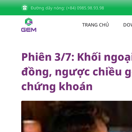
Đường dây nóng: (+84) 0985.98.93.98
Trang chủ
Tin tức
Phiên 3/7: Khối ngoại b
TRANG CHỦ
DO
Phiên 3/7: Khối ngoạ
đồng, ngược chiều 
chứng khoán