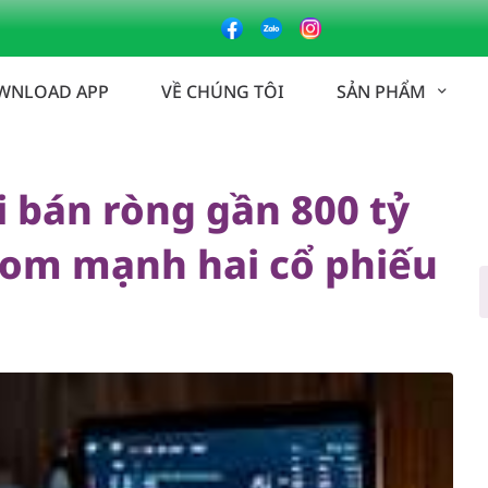
án ròng gần 800 tỷ đồng, ngược chiều gom mạnh hai cổ phiếu chứ
WNLOAD APP
VỀ CHÚNG TÔI
SẢN PHẨM
i bán ròng gần 800 tỷ
gom mạnh hai cổ phiếu