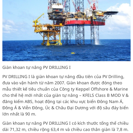
Giàn khoan tự nâng PV DRILLING I
PV DRILLING I là giàn khoan tự nâng đầu tiên của PV Drilling,
đưa vào vận hành từ năm 2007. Giàn khoan được đóng theo
mẫu thiết kế tiêu chuẩn của Công ty Keppel Offshore & Marine
cho thế hệ mới nhất của giàn tự nâng – KFELS Class B MOD V &
đăng kiểm ABS, hoạt động tại các khu vực biển Đông Nam Á,
Đông Á & Viễn Đông, Úc & Châu Đại Dương với độ sâu đáy biển
lớn nhất là 90 m.
Giàn khoan tự nâng PV DRILLING I có kích thước tổng thể chiều
dài 71,32 m, chiều rộng 63,4 m và chiều cao thân giàn là 7,8 m.