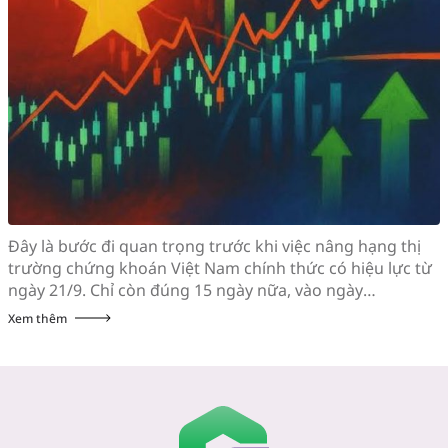
Đây là bước đi quan trọng trước khi việc nâng hạng thị
trường chứng khoán Việt Nam chính thức có hiệu lực từ
ngày 21/9. Chỉ còn đúng 15 ngày nữa, vào ngày
21/8/2026, FTSE Russell sẽ công bố danh mục cổ phiếu
Xem thêm
chính thức được đưa vào bộ chỉ số FTSE Global Equity
Index […]