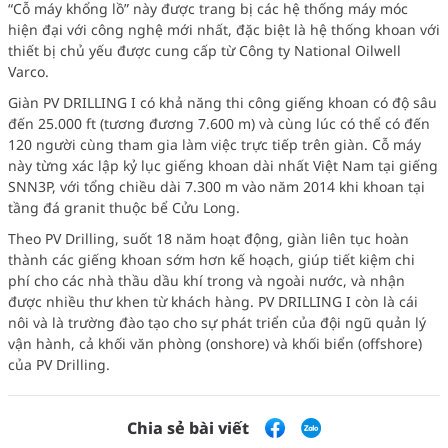
“Cỗ máy khổng lồ” này được trang bị các hệ thống máy móc
hiện đại với công nghệ mới nhất, đặc biệt là hệ thống khoan với
thiết bị chủ yếu được cung cấp từ Công ty National Oilwell
Varco.
Giàn PV DRILLING I có khả năng thi công giếng khoan có độ sâu
đến 25.000 ft (tương đương 7.600 m) và cùng lúc có thể có đến
120 người cùng tham gia làm việc trực tiếp trên giàn. Cỗ máy
này từng xác lập kỷ lục giếng khoan dài nhất Việt Nam tại giếng
SNN3P, với tổng chiều dài 7.300 m vào năm 2014 khi khoan tại
tầng đá granit thuộc bể Cửu Long.
Theo PV Drilling, suốt 18 năm hoạt động, giàn liên tục hoàn
thành các giếng khoan sớm hơn kế hoạch, giúp tiết kiệm chi
phí cho các nhà thầu dầu khí trong và ngoài nước, và nhận
được nhiều thư khen từ khách hàng. PV DRILLING I còn là cái
nôi và là trường đào tạo cho sự phát triển của đội ngũ quản lý
vận hành, cả khối văn phòng (onshore) và khối biển (offshore)
của PV Drilling.
Chia sẻ bài viết