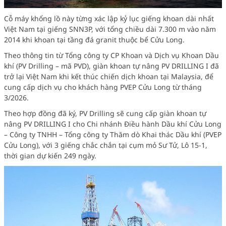
Cỗ máy khổng lồ này từng xác lập kỷ lục giếng khoan dài nhất
Việt Nam tại giếng SNN3P, với tổng chiều dài 7.300 m vào năm
2014 khi khoan tại tầng đá granit thuộc bể Cửu Long.
Theo thông tin từ Tổng công ty CP Khoan và Dịch vụ Khoan Dầu
khí (PV Drilling – mã PVD), giàn khoan tự nâng PV DRILLING I đã
trở lại Việt Nam khi kết thúc chiến dịch khoan tại Malaysia, để
cung cấp dịch vụ cho khách hàng PVEP Cửu Long từ tháng
3/2026.
Theo hợp đồng đã ký, PV Drilling sẽ cung cấp giàn khoan tự
nâng PV DRILLING I cho Chi nhánh Điều hành Dầu khí Cửu Long
– Công ty TNHH – Tổng công ty Thăm dò Khai thác Dầu khí (PVEP
Cửu Long), với 3 giếng chắc chắn tại cụm mỏ Sư Tử, Lô 15-1,
thời gian dự kiến 249 ngày.