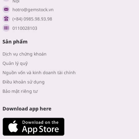
Nội
hotro@gemstock.vn
(+84) 0985.98.93.98
0110028103
Sản phẩm
Dịch vụ chứng khoán
Quản lý quỹ
Nguồn vốn và kinh doanh tài chính
Điều khoản sử dụng
Bảo mật riêng tư
Download app here