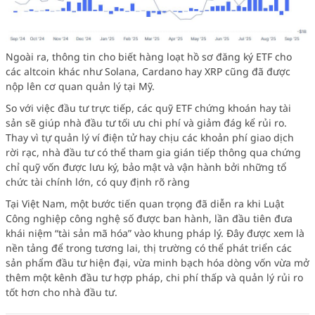
Ngoài ra, thông tin cho biết hàng loạt hồ sơ đăng ký ETF cho
các altcoin khác như Solana, Cardano hay XRP cũng đã được
nộp lên cơ quan quản lý tại Mỹ.
So với việc đầu tư trực tiếp, các quỹ ETF chứng khoán hay tài
sản sẽ giúp nhà đầu tư tối ưu chi phí và giảm đág kể rủi ro.
Thay vì tự quản lý ví điện tử hay chịu các khoản phí giao dịch
rời rạc, nhà đầu tư có thể tham gia gián tiếp thông qua chứng
chỉ quỹ vốn được lưu ký, bảo mật và vận hành bởi những tổ
chức tài chính lớn, có quy định rõ ràng
Tại Việt Nam, một bước tiến quan trọng đã diễn ra khi Luật
Công nghiệp công nghệ số được ban hành, lần đầu tiên đưa
khái niệm “tài sản mã hóa” vào khung pháp lý. Đây được xem là
nền tảng để trong tương lai, thị trường có thể phát triển các
sản phẩm đầu tư hiện đại, vừa minh bạch hóa dòng vốn vừa mở
thêm một kênh đầu tư hợp pháp, chi phí thấp và quản lý rủi ro
tốt hơn cho nhà đầu tư.