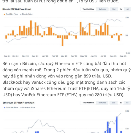
trở lại sau tuần bị rút ròng đột biến 1,18 tỷ USD liền trước.
Bên cạnh Bitcoin, các quỹ Ethereum ETF cũng bắt đầu thu hút
dòng vốn mạnh mẽ. Trong 2 phiên đầu tuần vừa qua, nhóm quỹ
này đã ghi nhận dòng vốn vào ròng gần 899 triệu USD.
BlackRock hay VanEck cũng đều góp mặt trong danh sách các
nhóm quỹ với iShares Ethereum Trust ETF (ETHA, quy mô 16,6 tỷ
USD) hay VanEck Ethereum ETF (ETHV, quy mô 280 triệu USD).