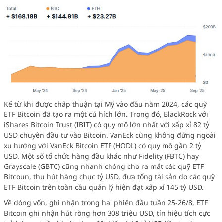
Kể từ khi được chấp thuận tại Mỹ vào đầu năm 2024, các quỹ
ETF Bitcoin đã tạo ra một cú hích lớn. Trong đó, BlackRock với
iShares Bitcoin Trust (IBIT) có quy mô lớn nhất với xấp xỉ 82 tỷ
USD chuyên đầu tư vào Bitcoin. VanEck cũng không đứng ngoài
xu hướng với VanEck Bitcoin ETF (HODL) có quy mô gần 2 tỷ
USD. Một số tổ chức hàng đầu khác như Fidelity (FBTC) hay
Grayscale (GBTC) cũng nhanh chóng cho ra mắt các quỹ ETF
Bitcoun, thu hút hàng chục tỷ USD, đưa tổng tài sản do các quỹ
ETF Bitcoin trên toàn cầu quản lý hiện đạt xấp xỉ 145 tỷ USD.
Về dòng vốn, ghi nhận trong hai phiên đầu tuần 25-26/8, ETF
Bitcoin ghi nhận hút ròng hơn 308 triệu USD, tín hiệu tích cực