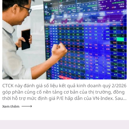
CTCK này đánh giá số liệu kết quả kinh doanh quý 2/2026
góp phần củng cố nền tảng cơ bản của thị trường, đồng
thời hỗ trợ mức định giá P/E hấp dẫn của VN-Index. Sau
khi giảm hơn 10% trong vòng 3 tuần đầu tiên của tháng
Xem thêm
7, chỉ số VN-Index hồi phục gần […]