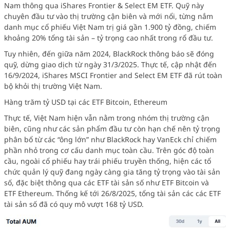
Nam thông qua iShares Frontier & Select EM ETF. Quỹ này
chuyên đầu tư vào thị trường cận biên và mới nổi, từng nắm
danh mục cổ phiếu Việt Nam trị giá gần 1.900 tỷ đồng, chiếm
khoảng 20% tổng tài sản – tỷ trọng cao nhất trong rổ đầu tư.
Tuy nhiên, đến giữa năm 2024, BlackRock thông báo sẽ đóng
quỹ, dừng giao dịch từ ngày 31/3/2025. Thực tế, cập nhật đến
16/9/2024, iShares MSCI Frontier and Select EM ETF đã rút toàn
bộ khỏi thị trường Việt Nam.
Hàng trăm tỷ USD tại các ETF Bitcoin, Ethereum
Thực tế, Việt Nam hiện vẫn nằm trong nhóm thị trường cận
biên, cũng như các sản phẩm đầu tư còn hạn chế nên tỷ trọng
phân bổ từ các “ông lớn” như BlackRock hay VanEck chỉ chiếm
phần nhỏ trong cơ cấu danh mục toàn cầu. Trên góc độ toàn
cầu, ngoài cổ phiếu hay trái phiếu truyền thống, hiện các tổ
chức quản lý quỹ đang ngày càng gia tăng tỷ trọng vào tài sản
số, đặc biệt thông qua các ETF tài sản số như ETF Bitcoin và
ETF Ethereum.
Thống kế tới 26/8/2025, tổng tài sản các các ETF
tài sản số đã có quy mô vượt 168 tỷ USD.