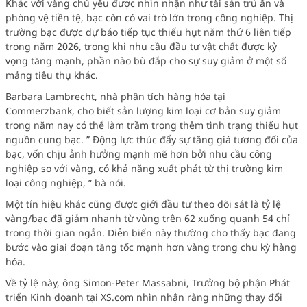
Khác với vàng chủ yếu được nhìn nhận như tài sản trú ẩn và
phòng vệ tiền tệ, bạc còn có vai trò lớn trong công nghiệp. Thị
trường bạc được dự báo tiếp tục thiếu hụt năm thứ 6 liên tiếp
trong năm 2026, trong khi nhu cầu đầu tư vật chất được kỳ
vọng tăng mạnh, phần nào bù đắp cho sự suy giảm ở một số
mảng tiêu thụ khác.
Barbara Lambrecht, nhà phân tích hàng hóa tại
Commerzbank,
cho biết sản lượng kim loại cơ bản suy giảm
trong năm nay có thể làm trầm trọng thêm tình trạng thiếu hụt
nguồn cung bạc. ”
Động lực thúc đẩy sự tăng giá tương đối của
bạc, vốn chịu ảnh hưởng mạnh mẽ hơn bởi nhu cầu công
nghiệp so với vàng, có khả năng xuất phát từ thị trường kim
loại công nghiệp,
” bà nói.
Một tín hiệu khác cũng được giới đầu tư theo dõi sát là tỷ lệ
vàng/bạc đã giảm nhanh từ vùng trên 62 xuống quanh 54 chỉ
trong thời gian ngắn. Diễn biến này thường cho thấy bạc đang
bước vào giai đoạn tăng tốc mạnh hơn vàng trong chu kỳ hàng
hóa.
Về tỷ lệ này, ông
Simon-Peter Massabni, Trưởng bộ phận Phát
triển Kinh doanh tại XS.com
nhìn nhận rằng những thay đổi