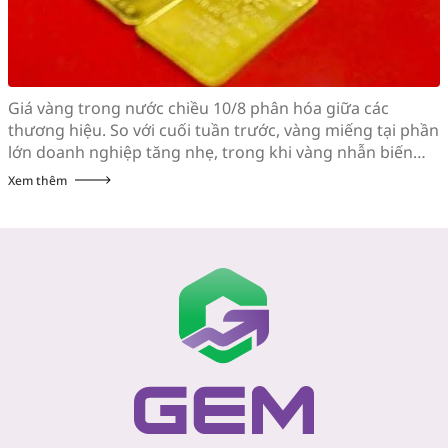
Giá vàng trong nước chiều 10/8 phân hóa giữa các
thương hiệu. So với cuối tuần trước, vàng miếng tại phần
lớn doanh nghiệp tăng nhẹ, trong khi vàng nhẫn biến
động trái chiều với mức giảm mạnh nhất 1 triệu
Xem thêm
đồng/lượng. Cập nhật lúc 13h50 ngày 10/8, giá vàng
trong nước diễn biến trái […]