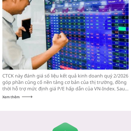
CTCK này đánh giá số liệu kết quả kinh doanh quý 2/2026
góp phần củng cố nền tảng cơ bản của thị trường, đồng
thời hỗ trợ mức định giá P/E hấp dẫn của VN-Index. Sau
khi giảm hơn 10% trong vòng 3 tuần đầu tiên của tháng
Xem thêm
7, chỉ số VN-Index hồi phục gần […]