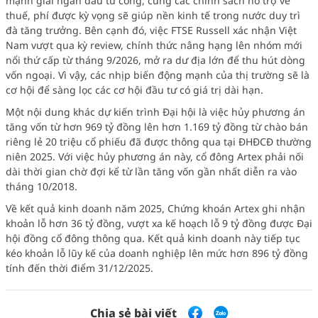
mạnh giải ngân đầu tư công, cùng các chính sách hỗ trợ về
thuế, phí được kỳ vọng sẽ giúp nền kinh tế trong nước duy trì
đà tăng trưởng. Bên cạnh đó, việc FTSE Russell xác nhận Việt
Nam vượt qua kỳ review, chính thức nâng hạng lên nhóm mới
nổi thứ cấp từ tháng 9/2026, mở ra dư địa lớn để thu hút dòng
vốn ngoại. Vì vậy, các nhịp biến động mạnh của thị trường sẽ là
cơ hội để sàng lọc các cơ hội đầu tư có giá trị dài hạn.
Một nội dung khác dự kiến trình Đại hội là việc hủy phương án
tăng vốn từ hơn 969 tỷ đồng lên hơn 1.169 tỷ đồng từ chào bán
riêng lẻ 20 triệu cổ phiếu đã được thông qua tại ĐHĐCĐ thường
niên 2025. Với việc hủy phương án này, cổ đông Artex phải nối
dài thời gian chờ đợi kể từ lần tăng vốn gần nhất diễn ra vào
tháng 10/2018.
Về kết quả kinh doanh năm 2025, Chứng khoán Artex ghi nhận
khoản lỗ hơn 36 tỷ đồng, vượt xa kế hoạch lỗ 9 tỷ đồng được Đại
hội đồng cổ đông thông qua. Kết quả kinh doanh này tiếp tục
kéo khoản lỗ lũy kế của doanh nghiệp lên mức hơn 896 tỷ đồng
tính đến thời điểm 31/12/2025.
Chia sẻ bài viết