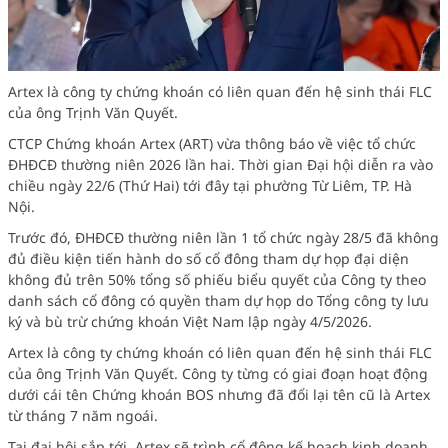
Artex là công ty chứng khoán có liên quan đến hệ sinh thái FLC
của ông Trịnh Văn Quyết.
CTCP Chứng khoán Artex (ART)
vừa thông báo về việc tổ chức
ĐHĐCĐ thường niên 2026 lần hai. Thời gian Đại hội diễn ra vào
chiều ngày 22/6 (Thứ Hai) tới đây tại phường Từ Liêm, TP. Hà
Nội.
Trước đó, ĐHĐCĐ thường niên lần 1 tổ chức ngày 28/5 đã không
đủ điều kiện tiến hành do số cổ đông tham dự họp đại diện
không đủ trên 50% tổng số phiếu biểu quyết của Công ty theo
danh sách cổ đông có quyền tham dự họp do Tổng công ty lưu
ký và bù trừ chứng khoán Việt Nam lập ngày 4/5/2026.
Artex là công ty chứng khoán có liên quan đến hệ sinh thái FLC
của ông Trịnh Văn Quyết. Công ty từng có giai đoạn hoạt động
dưới cái tên Chứng khoán BOS nhưng đã đổi lại tên cũ là Artex
từ tháng 7 năm ngoái.
Tại đại hội sắp tới, Artex sẽ trình cổ đông kế hoạch kinh doanh