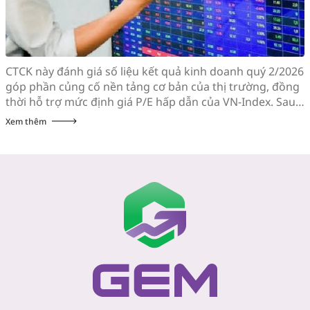
CTCK này đánh giá số liệu kết quả kinh doanh quý 2/2026
góp phần củng cố nền tảng cơ bản của thị trường, đồng
thời hỗ trợ mức định giá P/E hấp dẫn của VN-Index. Sau
khi giảm hơn 10% trong vòng 3 tuần đầu tiên của tháng
Xem thêm
7, chỉ số VN-Index hồi phục gần […]