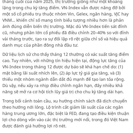
tháng cuối của năm 2025, thị trường giống như một khoảng
lặng trong chu kỳ tăng điểm. VN-Index vẫn được nâng đỡ bởi
một số cổ phiếu trụ thuộc nhóm Vin, Gelex, ngân hàng, VJC hay
VNM… khiến chỉ số mang tính biểu tượng nhiều hơn là phản
ánh đúng diễn biến thị trường. Mặc dù VN-Index tiến sát đỉnh
cũ, nhưng phần lớn cổ phiếu đã điều chỉnh 20–40% so với đỉnh
vài tháng trước, tạo ra sự đối lập rõ rệt giữa chỉ số và hiệu quả
danh mục của phần đông nhà đầu tư.
Dữ liệu lịch sử cho thấy tháng 12 thường có xác suất tăng điểm
cao. Tuy nhiên, với những tín hiệu hiện tại, động lực tăng của
VN-Index trong tháng 12 được dự báo sẽ khá hạn chế do: (1)
mặt bằng lãi suất nhích lên, (2) áp lực tỷ giá gia tăng, và (3)
thiếu một nhóm ngành dẫn dắt đủ mạnh để tạo lan tỏa rộng.
Dù vậy, nếu xảy ra nhịp điều chỉnh ngắn hạn, đây nhiều khả
năng sẽ mở ra cơ hội tích lũy giá trị cho chu kỳ tăng dài hạn.
Trong bối cảnh toàn cầu, xu hướng chính sách đã dịch chuyển
theo hướng nới lỏng. Lộ trình cắt giảm lãi suất của các ngân
hàng trung ương lớn, đặc biệt là FED, đang tạo điều kiện thuận
lợi cho dòng vốn vào các thị trường mới nổi, trong đó Việt Nam
được đánh giá hưởng lợi rõ nét.