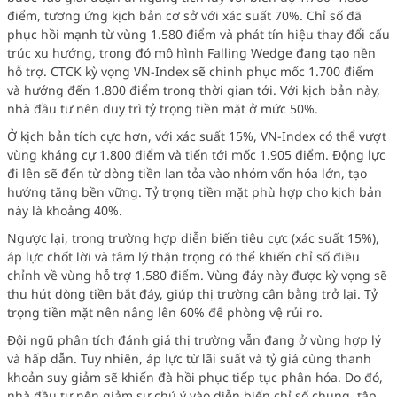
điểm, tương ứng kịch bản cơ sở với xác suất 70%. Chỉ số đã
phục hồi mạnh từ vùng 1.580 điểm và phát tín hiệu thay đổi cấu
trúc xu hướng, trong đó mô hình Falling Wedge đang tạo nền
hỗ trợ. CTCK kỳ vọng VN-Index sẽ chinh phục mốc 1.700 điểm
và hướng đến 1.800 điểm trong thời gian tới. Với kịch bản này,
nhà đầu tư nên duy trì tỷ trọng tiền mặt ở mức 50%.
Ở kịch bản tích cực hơn, với xác suất 15%, VN-Index có thể vượt
vùng kháng cự 1.800 điểm và tiến tới mốc 1.905 điểm. Động lực
đi lên sẽ đến từ dòng tiền lan tỏa vào nhóm vốn hóa lớn, tạo
hướng tăng bền vững. Tỷ trọng tiền mặt phù hợp cho kịch bản
này là khoảng 40%.
Ngược lại, trong trường hợp diễn biến tiêu cực (xác suất 15%),
áp lực chốt lời và tâm lý thận trọng có thể khiến chỉ số điều
chỉnh về vùng hỗ trợ 1.580 điểm. Vùng đáy này được kỳ vọng sẽ
thu hút dòng tiền bắt đáy, giúp thị trường cân bằng trở lại. Tỷ
trọng tiền mặt nên nâng lên 60% để phòng vệ rủi ro.
Đội ngũ phân tích đánh giá thị trường vẫn đang ở vùng hợp lý
và hấp dẫn. Tuy nhiên, áp lực từ lãi suất và tỷ giá cùng thanh
khoản suy giảm sẽ khiến đà hồi phục tiếp tục phân hóa. Do đó,
nhà đầu tư nên giảm sự chú ý vào diễn biến chỉ số chung, tập