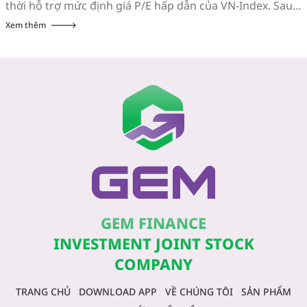
thời hỗ trợ mức định giá P/E hấp dẫn của VN-Index. Sau
khi giảm hơn 10% trong vòng 3 tuần đầu tiên của tháng
Xem thêm
7, chỉ số VN-Index hồi phục gần […]
GEM FINANCE
INVESTMENT JOINT STOCK
COMPANY
TRANG CHỦ
DOWNLOAD APP
VỀ CHÚNG TÔI
SẢN PHẨM