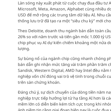
Làn sóng này xuất phát từ cuộc chạy đua đầu tư 
Microsoft, Meta, Amazon, Alphabet cùng nhiều do
USD để mở rộng các trung tâm dữ liệu AI. Nhu cầu
thống lưu trữ đã tạo ra một “siêu chu kỳ” mới ch
Theo Deloitte, doanh thu ngành bán dẫn toàn cầ
26% so với năm trước và tiến gần mốc 1.000 tỷ USD
chip phục vụ AI dự kiến chiếm khoảng một nửa do
lượng.
Sự bùng nổ của ngành chip cũng nhanh chóng phả
bán dẫn ghi nhận mức tăng vài trăm phần trăm ch
Sandisk, Western Digital, AMD hay Intel đều nằm
nghiệp vốn chỉ đóng vai trò vệ tinh trong chuỗi 
trên sàn chứng khoán.
Đáng chú ý, sự dịch chuyển của dòng tiền năm n
nghiệp trực tiếp hưởng lợi từ hạ tầng AI hơn là c
mềm lớn có diễn biến kém tích cực trong khi nhóm
ánh niềm tin rằng giai đoạn hiện nay là cuộc đua