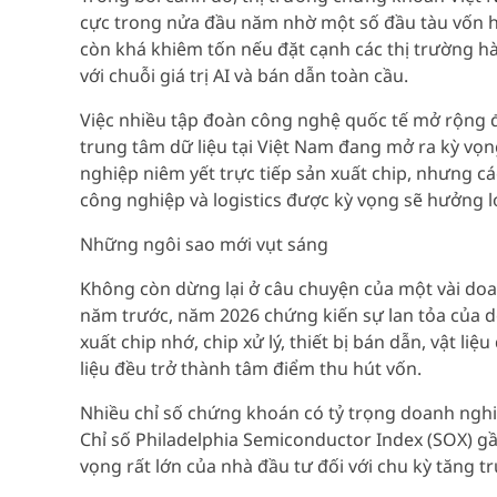
cực trong nửa đầu năm nhờ một số đầu tàu vốn hó
còn khá khiêm tốn nếu đặt cạnh các thị trường hà
với chuỗi giá trị AI và bán dẫn toàn cầu.
Việc nhiều tập đoàn công nghệ quốc tế mở rộng đầ
trung tâm dữ liệu tại Việt Nam đang mở ra kỳ vọ
nghiệp niêm yết trực tiếp sản xuất chip, nhưng c
công nghiệp và logistics được kỳ vọng sẽ hưởng 
Những ngôi sao mới vụt sáng
Không còn dừng lại ở câu chuyện của một vài do
năm trước, năm 2026 chứng kiến sự lan tỏa của dò
xuất chip nhớ, chip xử lý, thiết bị bán dẫn, vật l
liệu đều trở thành tâm điểm thu hút vốn.
Nhiều chỉ số chứng khoán có tỷ trọng doanh nghiệp
Chỉ số Philadelphia Semiconductor Index (SOX) g
vọng rất lớn của nhà đầu tư đối với chu kỳ tăng 