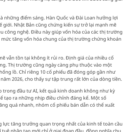
n là những điểm sáng. Hàn Quốc và Đài Loan hưởng lợi
thế giới. Nhật Bản cũng chứng kiến sự trở lại mạnh mẽ
ệu công nghệ. Điều này giúp vốn hóa của các thị trường
o mức tăng vốn hóa chung của thị trường chứng khoán
 vẫn tồn tại không ít rủi ro. Định giá của nhiều cổ
nóng. Thị trường cũng ngày càng phụ thuộc vào một
ng lồ. Chỉ riêng 10 cổ phiếu đã đóng góp gần như
ăm 2026, cho thấy sự tập trung rất lớn của dòng tiền.
ào trong đầu tư AI, kết quả kinh doanh không như kỳ
thể tạo ra những nhịp điều chỉnh đáng kể. Một số
tăng quá nhanh, nhóm cổ phiếu bán dẫn có thể xuất
ng lực tăng trưởng quan trọng nhất của kinh tế toàn cầu
í tuệ nhân tạo mới chỉ ở giai đoạn đầu, đồng nghĩa chu