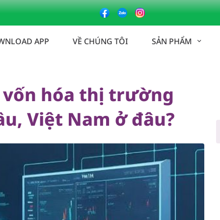
n hóa thị trường chứng khoán toàn cầu, Việt Nam ở đâu?
WNLOAD APP
VỀ CHÚNG TÔI
SẢN PHẨM
 vốn hóa thị trường
u, Việt Nam ở đâu?