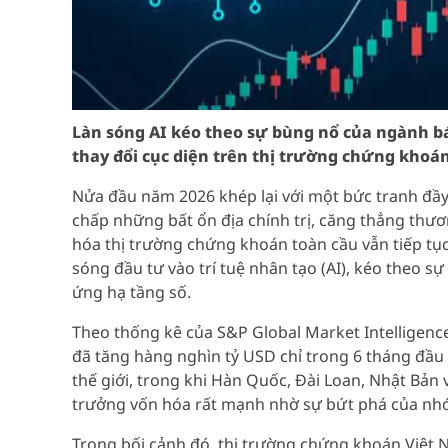
Làn sóng AI kéo theo sự bùng nổ của ngành b
thay đổi cục diện trên thị trường chứng khoán
Nửa đầu năm 2026 khép lại với một bức tranh đầy
chấp những bất ổn địa chính trị, căng thẳng thươn
hóa thị trường chứng khoán toàn cầu vẫn tiếp tụ
sóng đầu tư vào trí tuệ nhân tạo (AI), kéo theo 
ứng hạ tầng số.
Theo thống kê của S&P Global Market Intelligenc
đã tăng hàng nghìn tỷ USD chỉ trong 6 tháng đầu nă
thế giới, trong khi Hàn Quốc, Đài Loan, Nhật Bản
trưởng vốn hóa rất mạnh nhờ sự bứt phá của nhó
Trong bối cảnh đó, thị trường chứng khoán Việt 