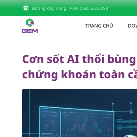
Đường dây nóng: (+84) 0985.98.93.98
Trang chủ
Tin tức
Cơn sốt AI thổi bùng vố
TRANG CHỦ
DO
Cơn sốt AI thổi bùng
chứng khoán toàn cầ