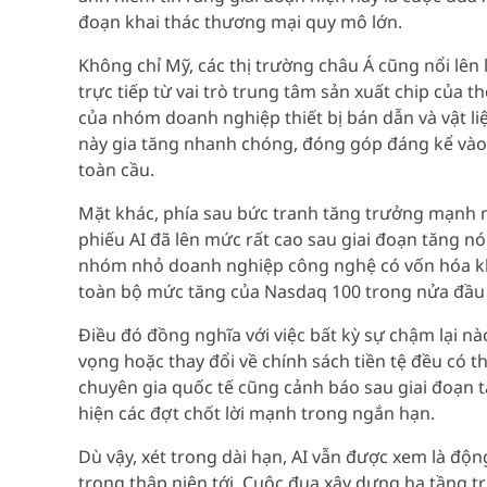
đoạn khai thác thương mại quy mô lớn.
Không chỉ Mỹ, các thị trường châu Á cũng nổi lê
trực tiếp từ vai trò trung tâm sản xuất chip của 
của nhóm doanh nghiệp thiết bị bán dẫn và vật li
này gia tăng nhanh chóng, đóng góp đáng kể và
toàn cầu.
Mặt khác, phía sau bức tranh tăng trưởng mạnh mẽ
phiếu AI đã lên mức rất cao sau giai đoạn tăng 
nhóm nhỏ doanh nghiệp công nghệ có vốn hóa khổ
toàn bộ mức tăng của Nasdaq 100 trong nửa đầu n
Điều đó đồng nghĩa với việc bất kỳ sự chậm lại n
vọng hoặc thay đổi về chính sách tiền tệ đều có 
chuyên gia quốc tế cũng cảnh báo sau giai đoạn 
hiện các đợt chốt lời mạnh trong ngắn hạn.
Dù vậy, xét trong dài hạn, AI vẫn được xem là độ
trong thập niên tới. Cuộc đua xây dựng hạ tầng tr