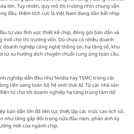
a lớn. Tuy nhiên, quy mô thị trường nhìn chung vẫn
ng đầu. Điểm tích cực là Việt Nam đang dần bắt nhịp
u tư vào lĩnh vực thiết kế chip, đóng gói bán dẫn và
ng mới cho thị trường vốn. Dù chưa có nhiều doanh
ác doanh nghiệp công nghệ thông tin, hạ tầng số, khu
lợi từ xu hướng dịch chuyển chuỗi cung ứng toàn cầu.
anh nghiệp dẫn đầu như Nvidia hay TSMC trong các
ng tiền sang toàn bộ hệ sinh thái AI. Từ các nhà sản
iệu điện tử cho tới doanh nghiệp hạ tầng trung tâm dữ
 bán dẫn lớn đã liên tục thiết lập các mức cao lịch sử.
ần như tăng gấp đôi trong nửa đầu năm, phản ánh kỳ
trưởng mới của ngành chip.