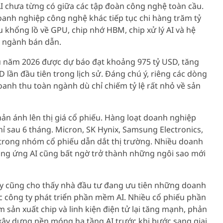
AI chưa từng có giữa các tập đoàn công nghệ toàn cầu.
anh nghiệp công nghệ khác tiếp tục chi hàng trăm tỷ
 khổng lồ về GPU, chip nhớ HBM, chip xử lý AI và hệ
o ngành bán dẫn.
u năm 2026 được dự báo đạt khoảng 975 tỷ USD, tăng
 lần đầu tiên trong lịch sử. Đáng chú ý, riêng các dòng
anh thu toàn ngành dù chỉ chiếm tỷ lệ rất nhỏ về sản
n ánh lên thị giá cổ phiếu. Hàng loạt doanh nghiệp
ỉ sau 6 tháng. Micron, SK Hynix, Samsung Electronics,
 trong nhóm cổ phiếu dẫn dắt thị trường. Nhiều doanh
cung ứng AI cũng bất ngờ trở thành những ngôi sao mới
ay cũng cho thấy nhà đầu tư đang ưu tiên những doanh
ác công ty phát triển phần mềm AI. Nhiều cổ phiếu phần
 sản xuất chip và linh kiện điện tử lại tăng mạnh, phản
 xây dựng nền móng hạ tầng AI trước khi bước sang giai