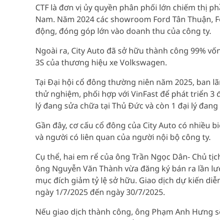
CTF là đơn vị ủy quyền phân phối lớn chiếm thị 
Nam. Năm 2024 các showroom Ford Tân Thuận, For
động, đóng góp lớn vào doanh thu của công ty.
Ngoài ra, City Auto đã sở hữu thành công 99% vốn 
3S của thương hiệu xe Volkswagen.
Tại Đại hội cổ đông thường niên năm 2025, ban lã
thử nghiệm, phối hợp với VinFast để phát triển 3 đ
lý đang sửa chữa tại Thủ Đức và còn 1 đại lý đang
Gần đây, cơ cấu cổ đông của City Auto có nhiều bi
và người có liên quan của người nội bộ công ty.
Cụ thể, hai em rể của ông Trần Ngọc Dân- Chủ tị
ông Nguyễn Văn Thành vừa đăng ký bán ra lần lượt
mục đích giảm tỷ lệ sở hữu. Giao dịch dự kiến d
ngày 1/7/2025 đến ngày 30/7/2025.
Nếu giao dịch thành công, ông Phạm Anh Hưng sẽ 