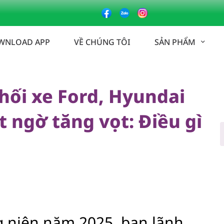
xe Ford, Hyundai top đầu Việt Nam bất ngờ tăng vọt: Điều gì đang
WNLOAD APP
VỀ CHÚNG TÔI
SẢN PHẨM
hối xe Ford, Hyundai
 ngờ tăng vọt: Điều gì
g niên năm 2025, ban lãnh