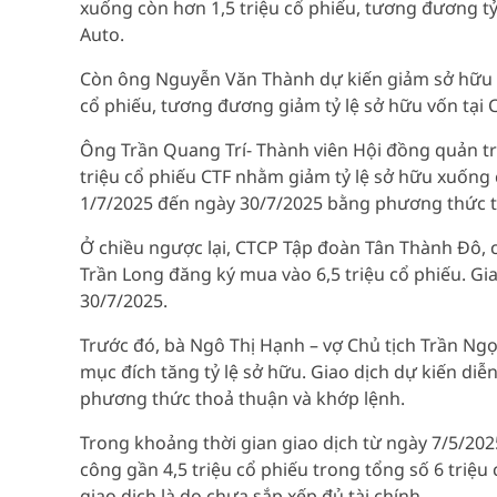
xuống còn hơn 1,5 triệu cổ phiếu, tương đương tỷ
Auto.
Còn ông Nguyễn Văn Thành dự kiến giảm sở hữu từ
cổ phiếu, tương đương giảm tỷ lệ sở hữu vốn tại 
Ông Trần Quang Trí- Thành viên Hội đồng quản trị
triệu cổ phiếu CTF nhằm giảm tỷ lệ sở hữu xuống 
1/7/2025 đến ngày 30/7/2025 bằng phương thức t
Ở chiều ngược lại, CTCP Tập đoàn Tân Thành Đô, 
Trần Long đăng ký mua vào 6,5 triệu cổ phiếu. Gi
30/7/2025.
Trước đó, bà Ngô Thị Hạnh – vợ Chủ tịch Trần Ng
mục đích tăng tỷ lệ sở hữu. Giao dịch dự kiến di
phương thức thoả thuận và khớp lệnh.
Trong khoảng thời gian giao dịch từ ngày 7/5/20
công gần 4,5 triệu cổ phiếu trong tổng số 6 triệu
giao dịch là do chưa sắp xếp đủ tài chính.