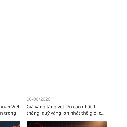
06/08/2026
06/08
hoán Việt
Giá vàng tăng vọt lên cao nhất 1
Xuất h
n trọng
tháng, quỹ vàng lớn nhất thế giới có
đồng c
động thái mới
đôi tr