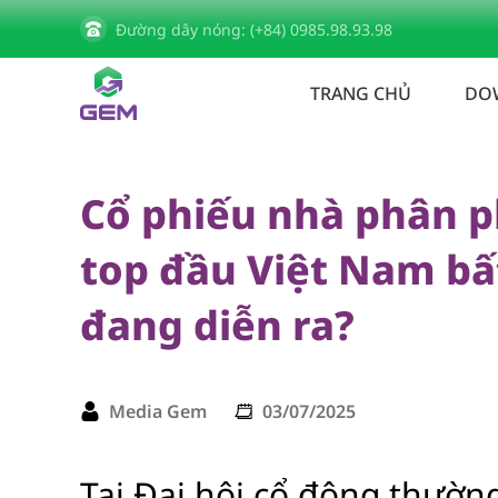
Đường dây nóng: (+84) 0985.98.93.98
Trang chủ
Tin tức
Cổ phiếu nhà phân phối 
TRANG CHỦ
DO
Cổ phiếu nhà phân p
top đầu Việt Nam bất
đang diễn ra?
Media Gem
03/07/2025
Tại Đại hội cổ đông thườn