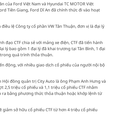
phần của Ford Việt Nam và Hyundai TC MOTOR Việt
d Tiền Giang, Ford Dĩ An đã chính thức đi vào hoạt
điều lệ Công ty cổ phần VW Tân Thuận, đơn vị là đại lý
nh đạo CTF chia sẻ với mảng xe điện, CTF đã tiến hành
ại lý bao gồm 1 đại lý đã khai trương tại Tân Bình, 1 đại
 trong quá trình thỏa thuận.
ến động, với nhiều giao dịch cổ phiếu của người nội bộ
ch Hội đồng quản trị City Auto là ông Phạm Anh Hưng và
 2,5 triệu cổ phiếu và 1,1 triệu cổ phiếu CTF nhằm
iễn ra bằng phương thức thỏa thuận hoặc khớp lệnh từ
giảm sở hữu cổ phiếu CTF từ hơn 4 triệu cổ phiếu