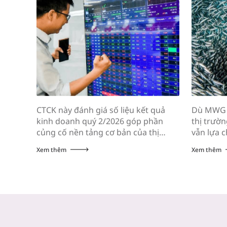
CTCK này đánh giá số liệu kết quả
Dù MWG c
kinh doanh quý 2/2026 góp phần
thị trườn
củng cố nền tảng cơ bản của thị
vẫn lựa c
trường, đồng thời hỗ trợ mức định
phiếu của
Xem thêm
Xem thêm
giá P/E hấp dẫn của VN-Index. Sau
đầu tư l
khi giảm hơn 10% trong vòng 3 tuần
đến từ P
đầu tiên của tháng 7, chỉ số VN-Index
công bố 
hồi phục gần […]
[…]