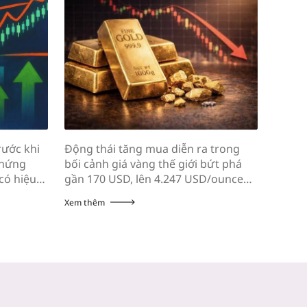
rước khi
Động thái tăng mua diễn ra trong
Vốn h
chứng
bối cảnh giá vàng thế giới bứt phá
nghiệp
có hiệu
gần 170 USD, lên 4.247 USD/ounce
sau 5 
úng 15
trong phiên 5/8 – mức cao nhất
của C
Xem thêm
Xem th
26, FTSE
trong hơn một tháng. Phiên 5/8, quỹ
VNG ti
c cổ
vàng lớn nhất thế giới SPDR Gold
trên 
vào bộ
Trust tiếp tục mua ròng 4,85 tấn
dịch n
dex […]
vàng, nâng tổng lượng nắm giữ […]
669.9
mức t