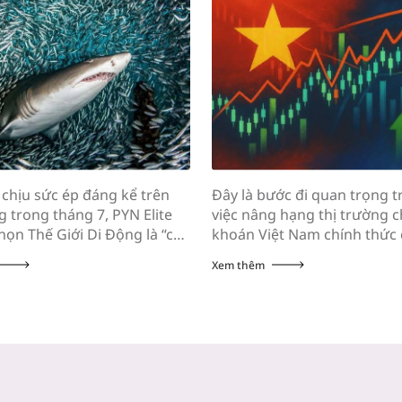
hịu sức ép đáng kể trên
Đây là bước đi quan trọng t
g trong tháng 7, PYN Elite
việc nâng hạng thị trường 
họn Thế Giới Di Động là “cổ
khoán Việt Nam chính thức 
 tháng”. Đây hiện là khoản
lực từ ngày 21/9. Chỉ còn đ
Xem thêm
ớn thứ ba của quỹ Quỹ ngoại
ngày nữa, vào ngày 21/8/20
hần Lan PYN Elite Fund vừa
Russell sẽ công bố danh mụ
báo cáo hoạt động tháng
phiếu chính thức được đưa 
chỉ số FTSE Global Equity In