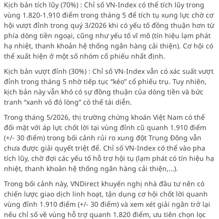
Kịch bản tích lũy (70%)
: Chỉ số VN-Index có thể tích lũy trong
vùng 1.820-1.910 điểm trong tháng 5 để tích tụ xung lực chờ cơ
hội vượt đỉnh trong quý 3/2026 khi có yếu tố đồng thuận hơn từ
phía dòng tiền ngoại, cũng như yếu tố vĩ mô (tín hiệu lạm phát
hạ nhiệt, thanh khoản hệ thống ngân hàng cải thiện). Cơ hội có
thể xuất hiện ở một số nhóm cổ phiếu nhất định.
Kịch bản vượt đỉnh (30%)
: Chỉ số VN-Index vẫn có xác suất vượt
đỉnh trong tháng 5 nhờ tiếp tục “kéo” cổ phiếu trụ. Tuy nhiên,
kịch bản này vẫn khó có sự đồng thuận của dòng tiền và bức
tranh “xanh vỏ đỏ lòng” có thể tái diễn.
Trong tháng 5/2026, thị trường chứng khoán Việt Nam có thể
đối mặt với áp lực chốt lời tại vùng đỉnh cũ quanh 1.910 điểm
(+/- 30 điểm) trong bối cảnh rủi ro xung đột Trung Đông vẫn
chưa được giải quyết triệt để. Chỉ số VN-Index có thể vào pha
tích lũy, chờ đợi các yếu tố hỗ trợ hội tụ (lạm phát có tín hiệu hạ
nhiệt, thanh khoản hệ thống ngân hàng cải thiện,…).
Trong bối cảnh này, VNDirect khuyến nghị nhà đầu tư nên có
chiến lược giao dịch linh hoạt, tận dụng cơ hội chốt lời quanh
vùng đỉnh 1.910 điểm (+/- 30 điểm) và xem xét giải ngân trở lại
nếu chỉ số về vùng hỗ trợ quanh 1.820 điểm, ưu tiên chọn lọc