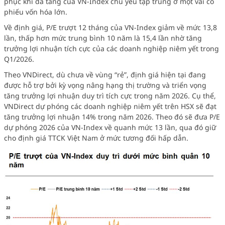
phục khi đà tăng của VN-Index chủ yếu tập trung ở một vài cổ
phiếu vốn hóa lớn.
Về định giá, P/E trượt 12 tháng của VN-Index giảm về mức 13,8
lần, thấp hơn mức trung bình 10 năm là 15,4 lần nhờ tăng
trưởng lợi nhuận tích cực của các doanh nghiệp niêm yết trong
Q1/2026.
Theo VNDirect, dù chưa về vùng “rẻ”, định giá hiện tại đang
được hỗ trợ bởi kỳ vọng nâng hạng thị trường và triển vọng
tăng trưởng lợi nhuận duy trì tích cực trong năm 2026. Cụ thể,
VNDirect dự phóng các doanh nghiệp niêm yết trên HSX sẽ đạt
tăng trưởng lợi nhuận 14% trong năm 2026. Theo đó sẽ đưa P/E
dự phóng 2026 của VN-Index về quanh mức 13 lần, qua đó giữ
cho định giá TTCK Việt Nam ở mức tương đối hấp dẫn.