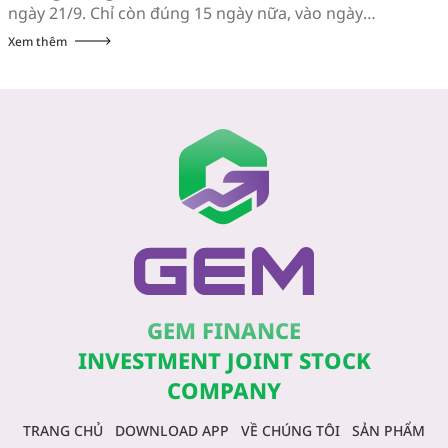
ngày 21/9. Chỉ còn đúng 15 ngày nữa, vào ngày
21/8/2026, FTSE Russell sẽ công bố danh mục cổ phiếu
Xem thêm
chính thức được đưa vào bộ chỉ số FTSE Global Equity
Index […]
GEM FINANCE
INVESTMENT JOINT STOCK
COMPANY
TRANG CHỦ
DOWNLOAD APP
VỀ CHÚNG TÔI
SẢN PHẨM