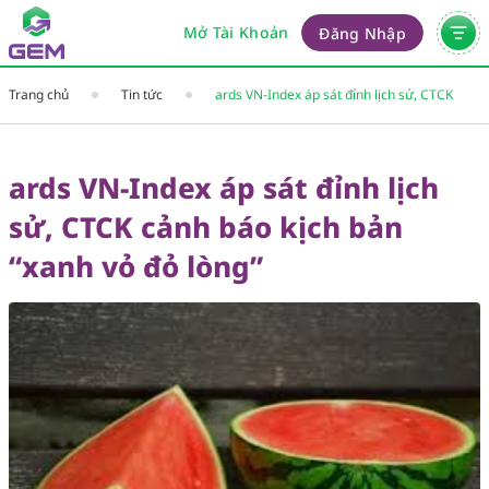
Mở Tài Khoản
Đăng Nhập
Trang chủ
Tin tức
ards VN-Index áp sát đỉnh lịch sử, CTCK
cảnh báo kịch bản “xanh vỏ đỏ lòng”
ards VN-Index áp sát đỉnh lịch
sử, CTCK cảnh báo kịch bản
“xanh vỏ đỏ lòng”